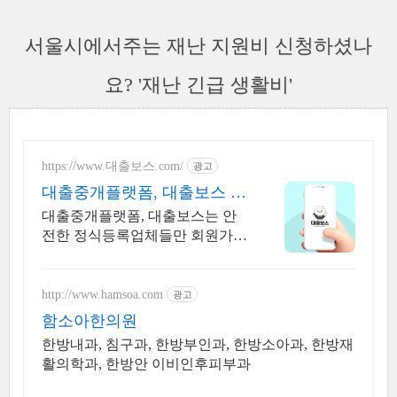
서울시에서주는 재난 지원비 신청하셨나
요? '재난 긴급 생활비'
https://www.대출보스.com/
광고
대출중개플랫폼, 대출보스 믿
을수 있는 대출업체 찾기!
대출중개플랫폼, 대출보스는 안
전한 정식등록업체들만 회원가입
없이 비교, 상담 가능 바빠서 은행
갈 시간 없을 때, 간편하게 온라인
에서 나에게 맞는 대출업체 안내
http://www.hamsoa.com
광고
받기
함소아한의원
한방내과, 침구과, 한방부인과, 한방소아과, 한방재
활의학과, 한방안 이비인후피부과