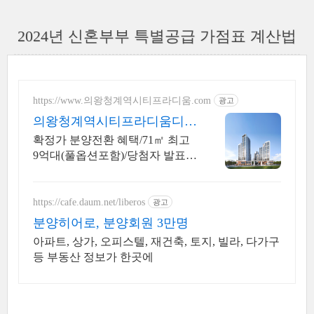
2024년 신혼부부 특별공급 가점표 계산법
https://www.의왕청계역시티프라디움.com
광고
의왕청계역시티프라디움디하
모니
확정가 분양전환 혜택/71㎡ 최고
9억대(풀옵션포함)/당첨자 발표 7.
23(목)
https://cafe.daum.net/liberos
광고
분양히어로, 분양회원 3만명
아파트, 상가, 오피스텔, 재건축, 토지, 빌라, 다가구
등 부동산 정보가 한곳에