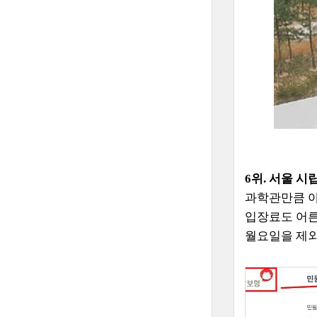
6위.
서울 시립
과학관만큼 아
입장료도 어른
월요일을 제외