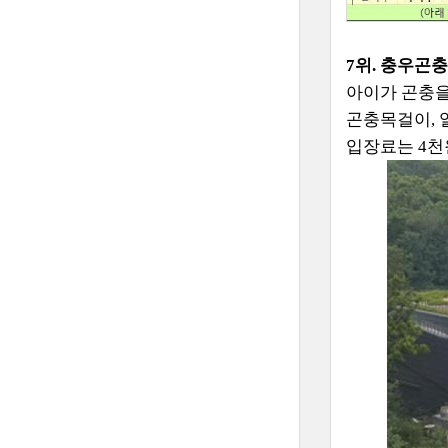
7위. 충우곤
아이가 곤충을
곤충목걸이, 
입장료는 4천