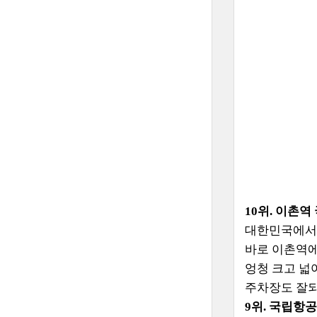
10위. 이촌
대한민국에서 
바로 이촌역에
엉청 크고 넓
주차장도 잘
9위. 국립항