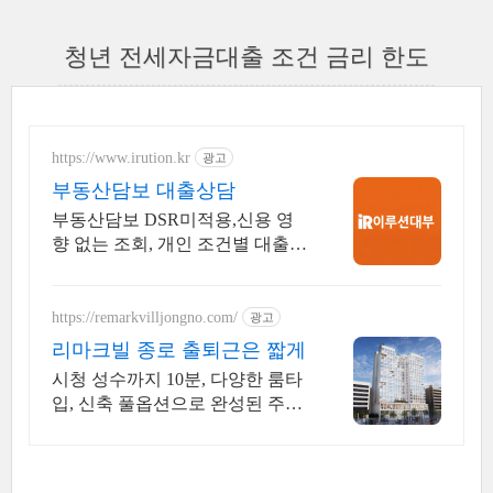
청년 전세자금대출 조건 금리 한도
https://www.irution.kr
광고
부동산담보 대출상담
부동산담보 DSR미적용,신용 영
향 없는 조회, 개인 조건별 대출
가능 여부 안내
https://remarkvilljongno.com/
광고
리마크빌 종로 출퇴근은 짧게
시청 성수까지 10분, 다양한 룸타
입, 신축 풀옵션으로 완성된 주거
프리미엄